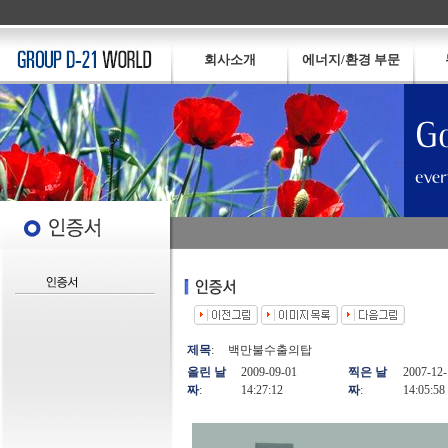
회사소개
에너지/환경 부문
제목
:
백만불수출의탑
올린 날
2009-09-01
찍은 날
2007-12-
짜
:
14:27:12
짜
:
14:05:58