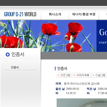
회사소개
에너지/환경 부문
제목
:
중국 하이닉스반도체 감사패
올린 날
2009-09-01
찍은 날
2008-04
짜
:
14:36:31
짜
:
17:08:4