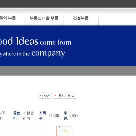
무역 부문
부동산개발 부문
건설부문
0-00
글쓴
기본관
조회
추
13,680
2,654
0
이
:
리자
수
:
천
: