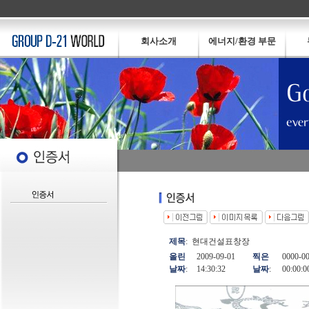
회사소개
에너지/환경 부문
제목
:
현대건설표창장
올린
2009-09-01
찍은
0000-0
날짜
:
14:30:32
날짜
:
00:00:0